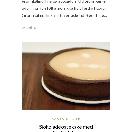
grønnkålmuffins og avocadois. Utfordringen er
over, men jeg følte meg ikke helt ferdig likevel.
Grønnkålmuffins var (overraskende) godt, og…
28. mai 2015
KAKER & PAIER
Sjokoladeostekake med