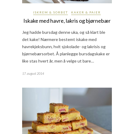
ISKREM & SORBET
KAKER & PAIER
Iskake med havre, lakris og bjørnebær
Jeg hadde bursdag denne uka, og så klart ble
det kake! Nærmere bestemt iskake med
havrekjeksbunn, hvit sjokolade- og lakrisis og
bjørnebærsorbet. Å planlegge bursdagskake er
like stas hvert år, men å velge ut bare…
17. august 2014