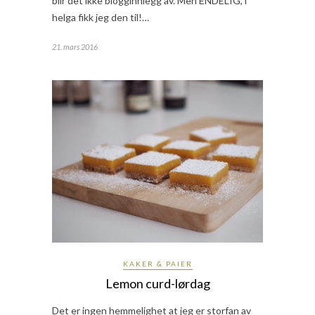
blir det ikke blogginnlegg av. Men ENDELIG, i
helga fikk jeg den til!…
21. mars 2016
KAKER & PAIER
Lemon curd-lørdag
Det er ingen hemmelighet at jeg er storfan av