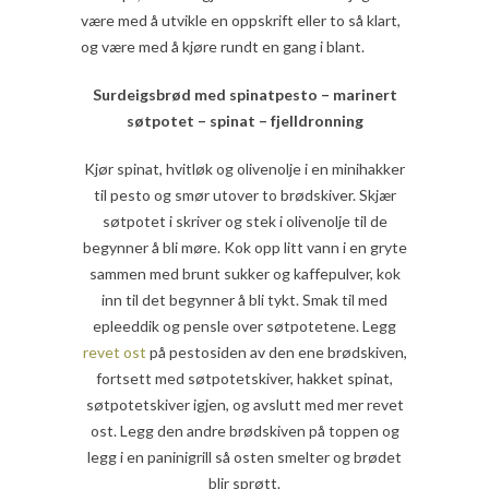
være med å utvikle en oppskrift eller to så klart,
og være med å kjøre rundt en gang i blant.
Surdeigsbrød med spinatpesto – marinert
søtpotet – spinat – fjelldronning
Kjør spinat, hvitløk og olivenolje i en minihakker
til pesto og smør utover to brødskiver. Skjær
søtpotet i skriver og stek i olivenolje til de
begynner å bli møre. Kok opp litt vann i en gryte
sammen med brunt sukker og kaffepulver, kok
inn til det begynner å bli tykt. Smak til med
epleeddik og pensle over søtpotetene. Legg
revet ost
på pestosiden av den ene brødskiven,
fortsett med søtpotetskiver, hakket spinat,
søtpotetskiver igjen, og avslutt med mer revet
ost. Legg den andre brødskiven på toppen og
legg i en paninigrill så osten smelter og brødet
blir sprøtt.