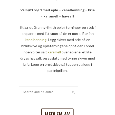
Valnøttbrød med eple – kanelhonning – brie
– karamell – havsalt
Skjær et Granny-Smith eple i terninger og stek i
en panne med litt smør til de er møre. Rør inn
kanelhonning
. Legg skiver med brie på en
brødskive og epleterningene oppå der. Fordel
noen biter salt
karamell
over eplene, et lite
dryss havsalt, og avslutt med tynne skiver med
brie. Legg en brødskive på toppen og legg i
paninigrillen.