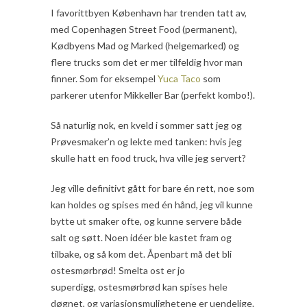
I favorittbyen København har trenden tatt av,
med Copenhagen Street Food (permanent),
Kødbyens Mad og Marked (helgemarked) og
flere trucks som det er mer tilfeldig hvor man
finner. Som for eksempel
Yuca Taco
som
parkerer utenfor Mikkeller Bar (perfekt kombo!).
Så naturlig nok, en kveld i sommer satt jeg og
Prøvesmaker’n og lekte med tanken: hvis jeg
skulle hatt en food truck, hva ville jeg servert?
Jeg ville definitivt gått for bare én rett, noe som
kan holdes og spises med én hånd, jeg vil kunne
bytte ut smaker ofte, og kunne servere både
salt og søtt. Noen idéer ble kastet fram og
tilbake, og så kom det. Åpenbart må det bli
ostesmørbrød! Smelta ost er jo
superdigg, ostesmørbrød kan spises hele
døgnet, og variasjonsmulighetene er uendelige.