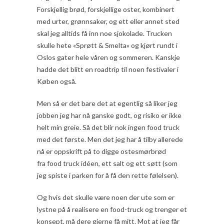
Forskjellig brød, forskjellige oster, kombinert
med urter, grønnsaker, og ett eller annet sted
skal jeg alltids få inn noe sjokolade. Trucken
skulle hete «Sprøtt & Smelta» og kjørt rundt i
Oslos gater hele våren og sommeren. Kanskje
hadde det blitt en roadtrip til noen festivaler i
Køben også.
Men så er det bare det at egentlig så liker jeg
jobben jeg har nå ganske godt, og risiko er ikke
helt min greie. Så det blir nok ingen food truck
med det første. Men det jeg har å tilby allerede
nå er oppskrift på to digge ostesmørbrød
fra food truck idéen, ett salt og ett søtt (som
jeg spiste i parken for å få den rette følelsen).
Og hvis det skulle være noen der ute som er
lystne på å realisere en food-truck og trenger et
konsept, må dere gjerne få mitt. Mot at jeg får