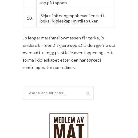
inn på toppen.
Skjær i biter og oppbevar i en tett
10.
boks i kjøleskap i inntil to uker.
Jo lenger marshmallowmassen får tørke, jo
enklere blir den å skjære opp så la den gjerne stå
over natta. Legg plastfolie over toppen og sett
forma i kjøleskapet etter den har tørket i
romtemperatur noen timer.