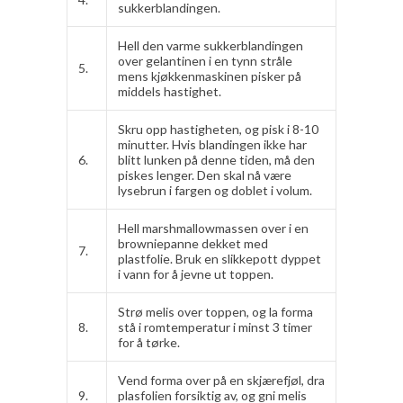
sukkerblandingen.
Hell den varme sukkerblandingen
over gelantinen i en tynn stråle
5.
mens kjøkkenmaskinen pisker på
middels hastighet.
Skru opp hastigheten, og pisk i 8-10
minutter. Hvis blandingen ikke har
6.
blitt lunken på denne tiden, må den
piskes lenger. Den skal nå være
lysebrun i fargen og doblet i volum.
Hell marshmallowmassen over i en
browniepanne dekket med
7.
plastfolie. Bruk en slikkepott dyppet
i vann for å jevne ut toppen.
Strø melis over toppen, og la forma
8.
stå i romtemperatur i minst 3 timer
for å tørke.
Vend forma over på en skjærefjøl, dra
9.
plasfolien forsiktig av, og gni melis