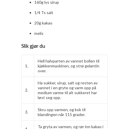
160g lys sirup
1/4 Ts salt
20g kakao
melis
Slik gjør du
Hell halvparten av vannet bollen til
1.
kjøkkenmaskinen, og strø gelantin
over.
Ha sukker, sirup, salt og resten av
vannet i en gryte og varm opp på
2.
medium varme til alt sukkeret har
løst seg opp.
Skru opp varmen, og kok til
3.
blandingen når 115 grader.
Ta gryta av varmen, og rør inn kakao i
4.