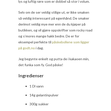
lys og luftig røre som er dobbel så stor i volum.
Selv om de ser veldig stilige ut, er ikke smaken
så veldig interessant på egenhånd. De smaker
derimot veldig mye mer enn de du kjøper på
butikken, og vil gjøre oppskrifter som rocky road
og s’mores mange hakk bedre. De er for
eksempel perfekte til
påskebollene som ligger
på godt.no
i dag.
Jeg begynte enkelt og putta de i kakaoen min,
det funka som fy. God påske!
Ingredienser
1 Dl vann
14g gelantinpulver
300g sukker