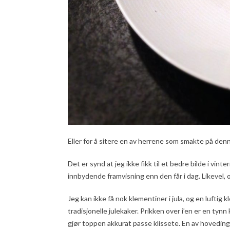
Eller for å sitere en av herrene som smakte på den
Det er synd at jeg ikke fikk til et bedre bilde i vin
innbydende framvisning enn den får i dag. Likevel, op
Jeg kan ikke få nok klementiner i jula, og en luftig
tradisjonelle julekaker. Prikken over i’en er en ty
gjør toppen akkurat passe klissete. En av hoveding