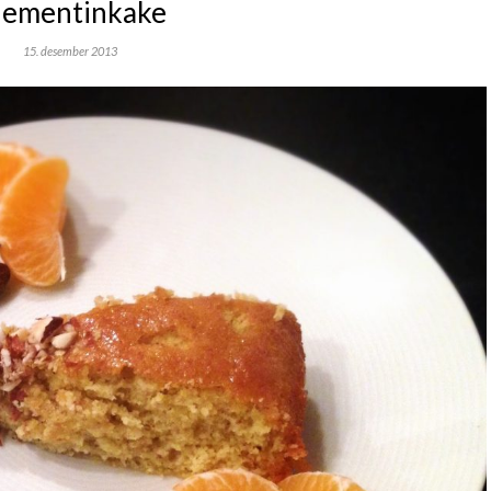
lementinkake
15. desember 2013