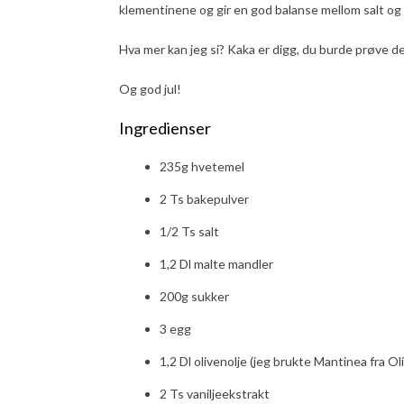
klementinene og gir en god balanse mellom salt og 
Hva mer kan jeg si? Kaka er digg, du burde prøve d
Og god jul!
Ingredienser
235g hvetemel
2 Ts bakepulver
1/2 Ts salt
1,2 Dl malte mandler
200g sukker
3 egg
1,2 Dl olivenolje (jeg brukte Mantinea fra Oli
2 Ts vaniljeekstrakt