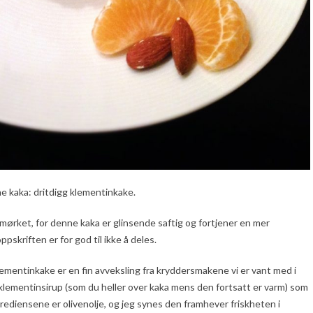
ne kaka: dritdigg klementinkake.
termørket, for denne kaka er glinsende saftig og fortjener en mer
pskriften er for god til ikke å deles.
 klementinkake er en fin avveksling fra kryddersmakene vi er vant med i
nn klementinsirup (som du heller over kaka mens den fortsatt er varm) som
rediensene er olivenolje, og jeg synes den framhever friskheten i