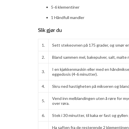
5-6 klementiner
1 Håndfull mandler
Slik gjør du
1.
Sett stekeovnen på 175 grader, og smør en
2.
Bland sammen mel, bakepulver, salt, malte m
I en kjøkkenmaskin eller med en håndmikser,
3.
eggedosis (4-6 minutter).
4.
Skru ned hastigheten på mikseren og bland in
Vend inn melblandingen uten å røre for mye
5.
over røra.
6.
Stek i 30 minutter, til kaka er fast og gylle
Ha saften fra de resterende 2 klementinene