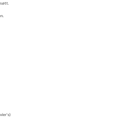
søtt.
en.
vier’s)