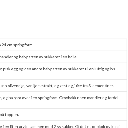
 24 cm springform.
andler og halvparten av sukkeret i en bolle.
 pisk egg og den andre halvparten av sukkeret til en luftig og lys
n olivenolje, vaniljeekstrakt, og zest og juice fra 3 klementiner.
, og ha røra over i en springform. Grovhakk noen mandler og fordel
n på toppen.
 i en liten gryte sammen med 2 ss sukker. Gi det et oppkok og kok i