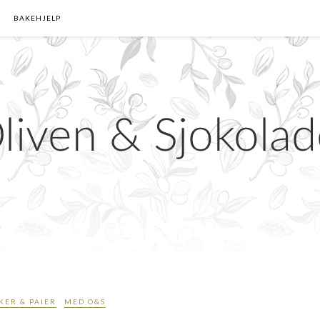
BAKEHJELP
KER & PAIER
MED O&S