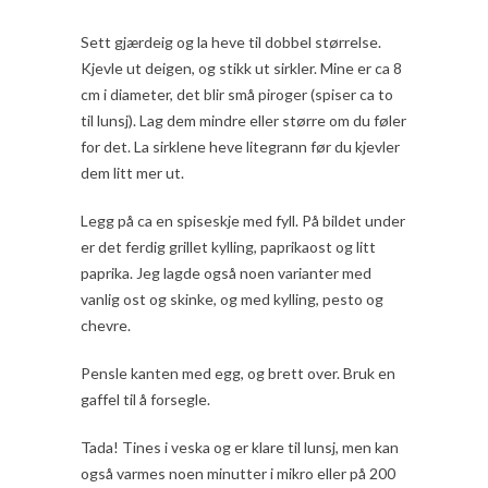
Sett gjærdeig og la heve til dobbel størrelse.
Kjevle ut deigen, og stikk ut sirkler. Mine er ca 8
cm i diameter, det blir små piroger (spiser ca to
til lunsj). Lag dem mindre eller større om du føler
for det. La sirklene heve litegrann før du kjevler
dem litt mer ut.
Legg på ca en spiseskje med fyll. På bildet under
er det ferdig grillet kylling, paprikaost og litt
paprika. Jeg lagde også noen varianter med
vanlig ost og skinke, og med kylling, pesto og
chevre.
Pensle kanten med egg, og brett over. Bruk en
gaffel til å forsegle.
Tada! Tines i veska og er klare til lunsj, men kan
også varmes noen minutter i mikro eller på 200