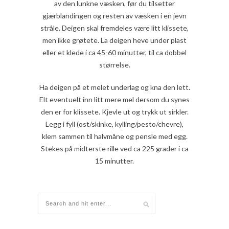
av den lunkne væsken, før du tilsetter
gjærblandingen og resten av væsken i en jevn
stråle. Deigen skal fremdeles være litt klissete,
men ikke grøtete. La deigen heve under plast
eller et klede i ca 45-60 minutter, til ca dobbel
størrelse.
Ha deigen på et melet underlag og kna den lett.
Elt eventuelt inn litt mere mel dersom du synes
den er for klissete. Kjevle ut og trykk ut sirkler.
Legg i fyll (ost/skinke, kylling/pesto/chevre),
klem sammen til halvmåne og pensle med egg.
Stekes på midterste rille ved ca 225 grader i ca
15 minutter.