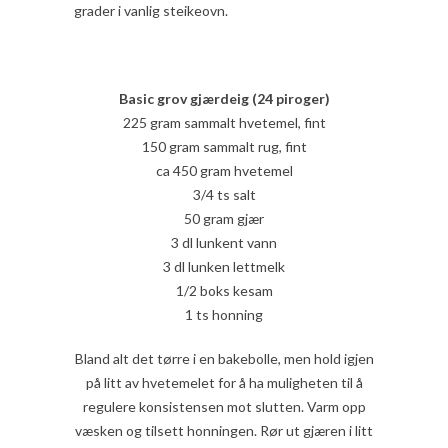
grader i vanlig steikeovn.
Basic grov gjærdeig (24 piroger)
225 gram sammalt hvetemel, fint
150 gram sammalt rug, fint
ca 450 gram hvetemel
3/4 ts salt
50 gram gjær
3 dl lunkent vann
3 dl lunken lettmelk
1/2 boks kesam
1 ts honning
Bland alt det tørre i en bakebolle, men hold igjen
på litt av hvetemelet for å ha muligheten til å
regulere konsistensen mot slutten. Varm opp
væsken og tilsett honningen. Rør ut gjæren i litt