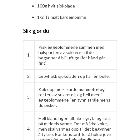
100g hvit sjokolade
1/2 Ts malt kardemomme
Slik gjør du
Pisk eggeplommene sammen med
halvparten av sukkeret til de
1.
begynner å bli luftige (for hånd går
fint).
2.
Grovhakk sjokoladen og ha i en bolle.
Kok opp melk, kardemommefrø og
resten av sukkeret, og hell over i
3.
eggeplommene i en tynn stråle mens
du pisker.
Hell blandingen tilbake i gryta og sett
på middels varme. Det må ikke koke,
4.
men skal varmes opp til det begynner
å tykne. Rør konstant for å holde jevn
varme gjennom hele blandingen.