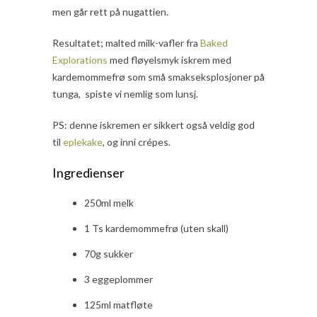
men går rett på nugattien.
Resultatet; malted milk-vafler fra
Baked
Explorations
med fløyelsmyk iskrem med
kardemommefrø som små smakseksplosjoner på
tunga, spiste vi nemlig som lunsj.
PS: denne iskremen er sikkert også veldig god
til
eplekake
, og inni crépes.
Ingredienser
250ml melk
1 Ts kardemommefrø (uten skall)
70g sukker
3 eggeplommer
125ml matfløte