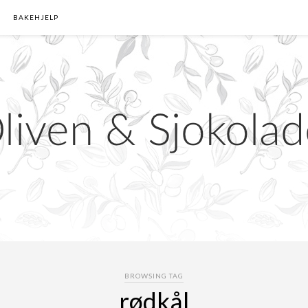
BAKEHJELP
BROWSING TAG
rødkål