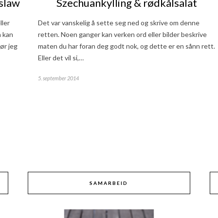
eslaw
Szechuankylling & rødkålsalat
ller
Det var vanskelig å sette seg ned og skrive om denne
n kan
retten. Noen ganger kan verken ord eller bilder beskrive
ør jeg
maten du har foran deg godt nok, og dette er en sånn rett.
Eller det vil si,…
5. september 2014
SAMARBEID