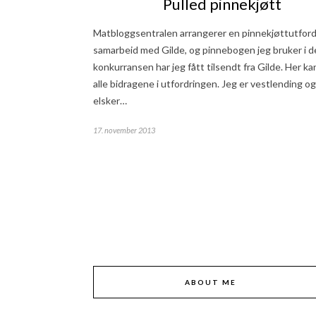
Pulled pinnekjøtt
Matbloggsentralen arrangerer en pinnekjøttutfordr
samarbeid med Gilde, og pinnebogen jeg bruker i 
konkurransen har jeg fått tilsendt fra Gilde. Her ka
alle bidragene i utfordringen. Jeg er vestlending og
elsker…
17. november 2013
ABOUT ME