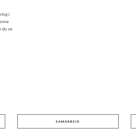
ing i
denne
n du se
SAMARBEID