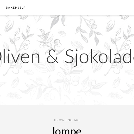
BAKEHJELP
BROWSING TAG
lompe