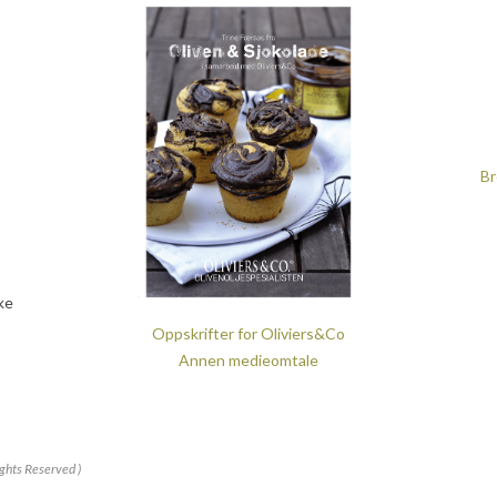
Br
ke
Oppskrifter for Oliviers&Co
Annen medieomtale
ights Reserved )