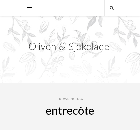
BROWSING TAG
entrecôte