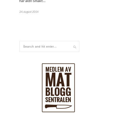
har aldri smakt…
24. august 2014