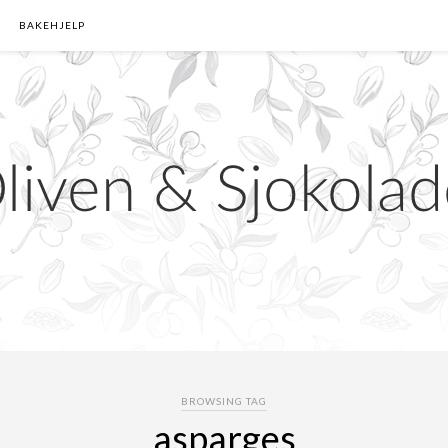
BAKEHJELP
BROWSING TAG
asparges