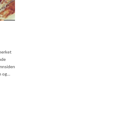
merket
ende
 innsiden
an og…