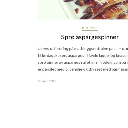
DIVERSE
Sprø aspargespinner
Ukens utfordring på matbloggsentralen passer ut
til lørdagskosen, asparges! I kveld lagde jeg knas
sprø pinner av asparges rullet inn i filodeig som på
er penslet med olivenolje og drysset med parmes
28. april 2012